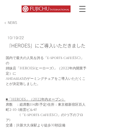
< NEWS
10/19/22
「HEROES」にご導入いただきました
国内で最大の人気を誇る「e-sports cafe(ESC)」
の
姉妹店「HEROES(ヒーローズ)」（2022年内開業予
定）に
Andaseatのゲーミングチェアをご導入いただくこ
とが決定致しました。
■「HEROES」（2022年内オープン）
席数　：総席数114席(予定)住所：東京都新宿区百人
町2-10-1南雲ビル4F 
　　　　(「e-sports cafe(ESC)」の1つ下のフロ
ア)
交通：JR新大久保駅より徒歩30秒設備