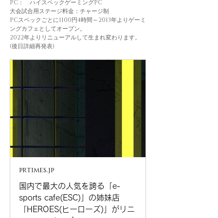
PC：　ハイスペックゲーミングPC　
大会試合用ステージ料金：チャージ制　
PCスペックごとに1100円4時間～2013年よりゲーミ
ングカフェとしてオープン。
2022年よりリニューアルして生まれ変わります。
(後日詳細再発表)
prtimes.jp
国内で最大の人気を誇る「e-
sports cafe(ESC)」の姉妹店
「HEROES(ヒーローズ)」がリニ