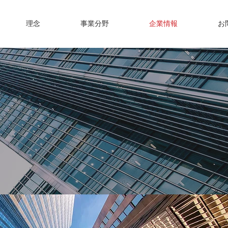
理念
事業分野
企業情報
お