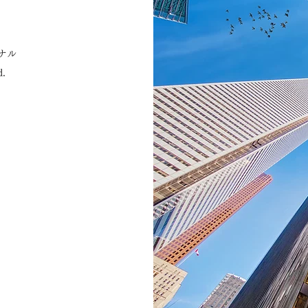
ナル
d.